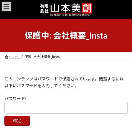
コ
ナ
ン
ビ
テ
ゲ
ン
ー
ツ
シ
へ
ョ
保護中: 会社概要_insta
ス
ン
キ
に
ッ
移
プ
動
HOME
保護中: 会社概要_insta
このコンテンツはパスワードで保護されています。閲覧するには
以下にパスワードを入力してください。
パスワード: