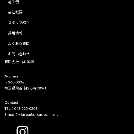
施工例
会社概要
スタッフ紹介
採用情報
よくある質問
お問い合わせ
有限会社 山本美創
Address
〒360-0006
埼玉県熊谷市四方寺289-1
Contact
TEL：048-525-0508
E-mail：y-bisou@circus.ocn.ne.jp